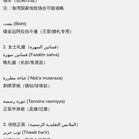
领带（丝绸/印花）
注：海湾国家传统场合可能省略
بشت (Bisht)
镶金边阿拉伯斗篷（王室/婚礼专用）
2. 女士礼服（فساتين السهرة）
فساتين سهرة (Fasātīn sahra)
晚礼服（长款/鱼尾款）
عباءة مطرزة ('Abā'a mutaraza)
刺绣罩袍（镶钻/珍珠款）
تنورة رسمية (Tannūra rasmiyya)
正装半身裙（及膝/过膝）
3. 传统正装（الملابس التقليدية الرسمية）
ثوب حرير (Thawb ḥarīr)