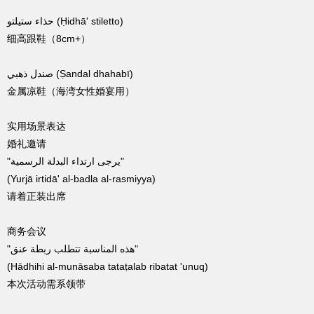
حذاء ستيلتو (Ḥidhā' stiletto)
细高跟鞋（8cm+）
صندل ذهبي (Ṣandal dhahabī)
金属凉鞋（海湾女性婚宴用）
实用场景表达
婚礼邀请
"يرجى ارتداء البدلة الرسمية"
(Yurjā irtidā' al-badla al-rasmiyya)
请着正装出席
商务会议
"هذه المناسبة تتطلب ربطة عنق"
(Hādhihi al-munāsaba tataṭalab ribatat 'unuq)
本次活动需系领带