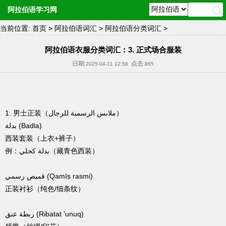
阿拉伯语学习网
当前位置:
首页
>
阿拉伯语词汇
>
阿拉伯语分类词汇
>
阿拉伯语衣服分类词汇：3. 正式场合服装
日期:
点击:
2025-04-11 12:56
865
1. 男士正装（ملابس الرسمية للرجال）
بدلة (Badla)
西装套装（上衣+裤子）
例：بدلة كحلي（藏青色西装）
قميص رسمي (Qamīṣ rasmi)
正装衬衫（纯色/细条纹）
ربطة عنق (Ribatat 'unuq)