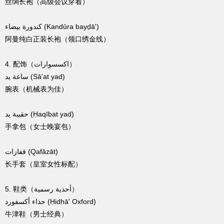
丝绸长袍（高级会议穿着）
كندورة بيضاء (Kandūra bayḍā')
阿曼纯白正装长袍（领口绣金线）
4. 配饰（اكسسوارات）
ساعة يد (Sā'at yad)
腕表（机械表为佳）
حقيبة يد (Ḥaqībat yad)
手拿包（女士晚宴包）
قفازات (Qafāzāt)
长手套（皇室女性标配）
5. 鞋类（أحذية رسمية）
حذاء أكسفورد (Ḥidhā' Oxford)
牛津鞋（男士经典）