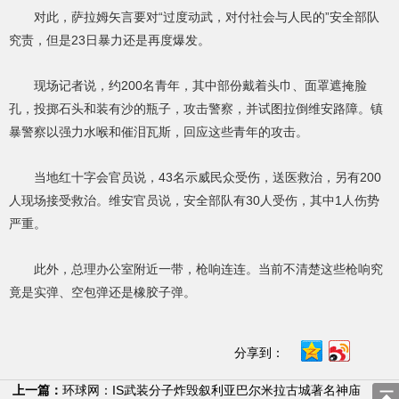
对此，萨拉姆矢言要对“过度动武，对付社会与人民的”安全部队
究责，但是23日暴力还是再度爆发。
现场记者说，约200名青年，其中部份戴着头巾、面罩遮掩脸
孔，投掷石头和装有沙的瓶子，攻击警察，并试图拉倒维安路障。镇
暴警察以强力水喉和催泪瓦斯，回应这些青年的攻击。
当地红十字会官员说，43名示威民众受伤，送医救治，另有200
人现场接受救治。维安官员说，安全部队有30人受伤，其中1人伤势
严重。
此外，总理办公室附近一带，枪响连连。当前不清楚这些枪响究
竟是实弹、空包弹还是橡胶子弹。
分享到：
上一篇：
环球网：IS武装分子炸毁叙利亚巴尔米拉古城著名神庙