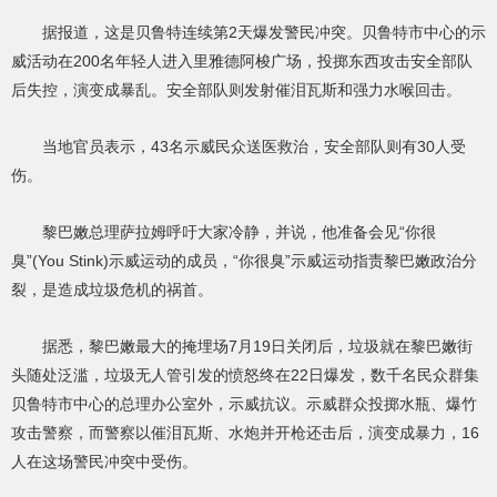
据报道，这是贝鲁特连续第2天爆发警民冲突。贝鲁特市中心的示
威活动在200名年轻人进入里雅德阿梭广场，投掷东西攻击安全部队
后失控，演变成暴乱。安全部队则发射催泪瓦斯和强力水喉回击。
当地官员表示，43名示威民众送医救治，安全部队则有30人受
伤。
黎巴嫩总理萨拉姆呼吁大家冷静，并说，他准备会见“你很
臭”(You Stink)示威运动的成员，“你很臭”示威运动指责黎巴嫩政治分
裂，是造成垃圾危机的祸首。
据悉，黎巴嫩最大的掩埋场7月19日关闭后，垃圾就在黎巴嫩街
头随处泛滥，垃圾无人管引发的愤怒终在22日爆发，数千名民众群集
贝鲁特市中心的总理办公室外，示威抗议。示威群众投掷水瓶、爆竹
攻击警察，而警察以催泪瓦斯、水炮并开枪还击后，演变成暴力，16
人在这场警民冲突中受伤。