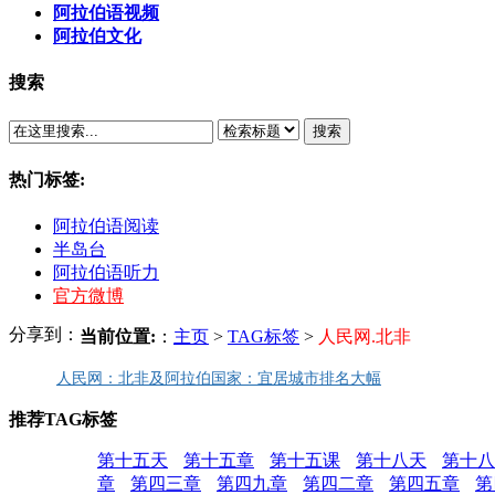
阿拉伯语视频
阿拉伯文化
搜索
搜索
热门标签:
阿拉伯语阅读
半岛台
阿拉伯语听力
官方微博
分享到：
当前位置:
：
主页
>
TAG标签
>
人民网.北非
人民网：北非及阿拉伯国家：宜居城市排名大幅
推荐TAG标签
第十五天
第十五章
第十五课
第十八天
第十八
章
第四三章
第四九章
第四二章
第四五章
第